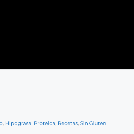
o
,
Hipograsa
,
Proteica
,
Recetas
,
Sin Gluten