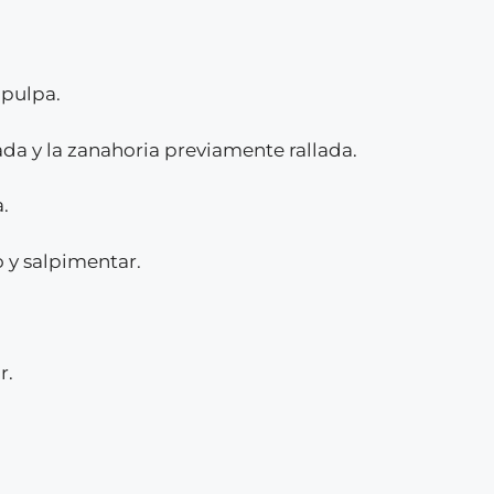
 pulpa.
ada y la zanahoria previamente rallada.
.
o y salpimentar.
r.