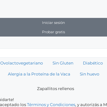
Iniciar sesión
Probar gratis
Ovolactovegetariano
Sin Gluten
Diabético
Alergia a la Proteína de la Vaca
Sin huevo
idarte!
y aceptado los
Términos y Condiciones
, y autorizás a