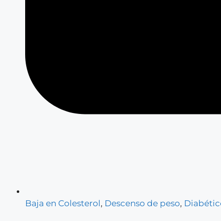
Baja en Colesterol
,
Descenso de peso
,
Diabétic