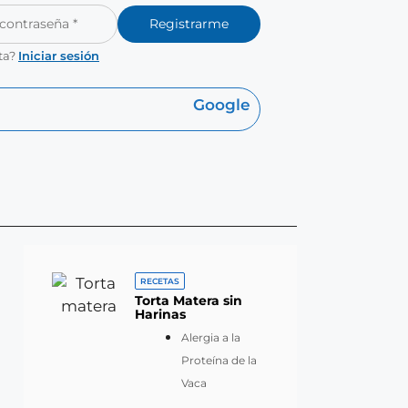
Registrarme
ta?
Iniciar sesión
Google
RECETAS
Torta Matera sin
Harinas
Alergia a la
Proteína de la
Vaca