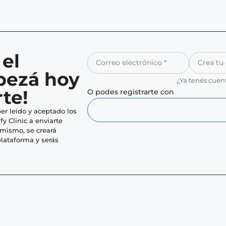
 el
pezá hoy
¿Ya tenés cuen
te!
O podes registrarte con
er leído y aceptado los
fy Clinic a enviarte
imismo, se creará
lataforma y serás