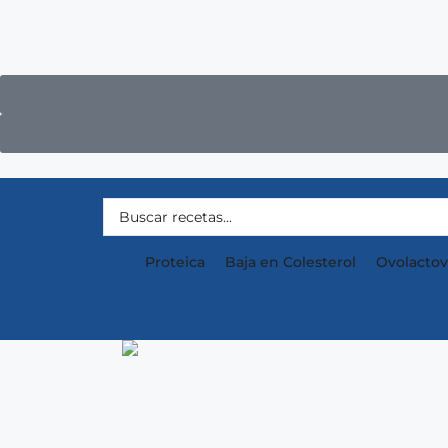
Proteica
Baja en Colesterol
Ovolactov