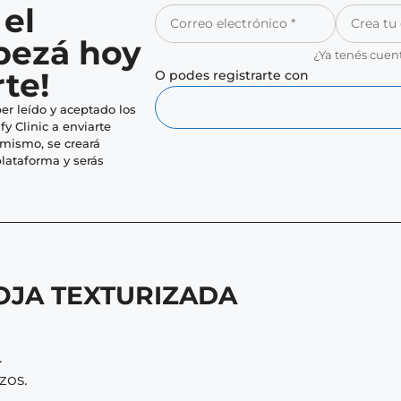
 el
pezá hoy
¿Ya tenés cuen
te!
O podes registrarte con
er leído y aceptado los
fy Clinic a enviarte
imismo, se creará
lataforma y serás
OJA TEXTURIZADA
.
zos.