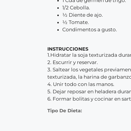
1 Cda de germen de trigo.
1/2 Cebolla.
½ Diente de ajo.
½ Tomate.
Condimentos a gusto.
INSTRUCCIONES
1.Hidratar la soja texturizada dur
2. Escurrir y reservar.
3. Saltear los vegetales previamen
texturizada, la harina de garbanz
4. Unir todo con las manos.
5. Dejar reposar en heladera dura
6. Formar bolitas y cocinar en sar
Tipo De Dieta: