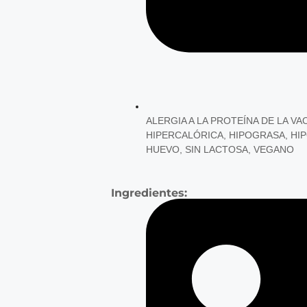
ALERGIA A LA PROTEÍNA DE LA VA
HIPERCALÓRICA
,
HIPOGRASA
,
HI
HUEVO
,
SIN LACTOSA
,
VEGANO
Ingredientes: