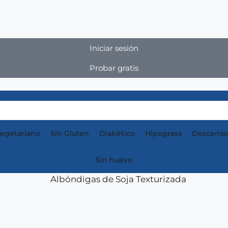
Iniciar sesión
Probar gratis
egetariano
Sin Gluten
Diabético
Hipograsa
Descenso
Sin huevo