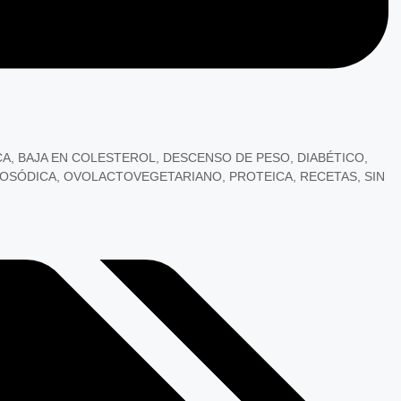
CA
,
BAJA EN COLESTEROL
,
DESCENSO DE PESO
,
DIABÉTICO
,
POSÓDICA
,
OVOLACTOVEGETARIANO
,
PROTEICA
,
RECETAS
,
SIN