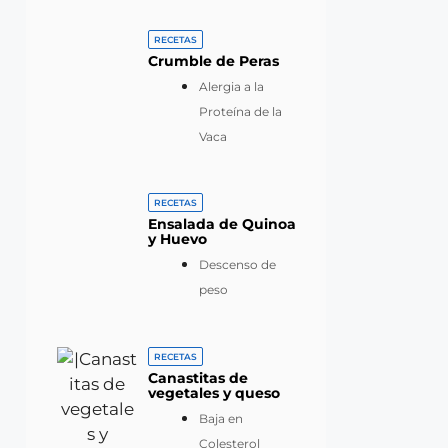
RECETAS
Crumble de Peras
Alergia a la
Proteína de la
Vaca
RECETAS
Ensalada de Quinoa
y Huevo
Descenso de
peso
RECETAS
Canastitas de
vegetales y queso
Baja en
Colesterol