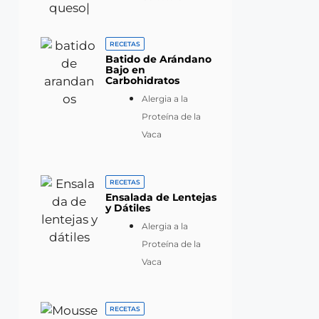
RECETAS
Batido de Arándano
Bajo en
Carbohidratos
Alergia a la
Proteína de la
Vaca
RECETAS
Ensalada de Lentejas
y Dátiles
Alergia a la
Proteína de la
Vaca
RECETAS