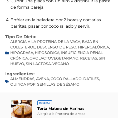
Cubrir una placa con un film y distribuir la pasta
de forma pareja.
.
Enfriar en la heladera por 2 horas y cortarlas
barritas, pasar por coco rallado y servir.
Tipo De Dieta:
ALERGIA A LA PROTEÍNA DE LA VACA
BAJA EN
,
COLESTEROL
DESCENSO DE PESO
HIPERCALÓRICA
,
,
,
HIPOGRASA
HIPOSÓDICA
INSUFICIENCIA RENAL
,
,
CRÓNICA
OVOLACTOVEGETARIANO
RECETAS
SIN
,
,
,
HUEVO
SIN LACTOSA
VEGANO
,
,
Ingredientes:
ALMENDRAS
AVENA
COCO RALLADO
DÁTILES
,
,
,
,
QUINOA POP
SEMILLAS DE SÉSAMO
,
RECETAS
Torta Matera sin Harinas
Alergia a la Proteína de la Vaca