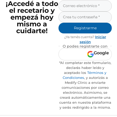
¡Accedé a todo
el recetario y
empezá hoy
mismo a
Registrarme
cuidarte!
¿Ya tenés cuenta?
Iniciar
sesión
O podes registrarte con
Google
*Al completar este formulario,
declarás haber leído y
aceptado los
Términos y
Condiciones
, y autorizás a
Medify Clinic a enviarte
comunicaciones por correo
electrónico. Asimismo, se
creará automáticamente una
cuenta en nuestra plataforma
y serás redirigido a la misma.