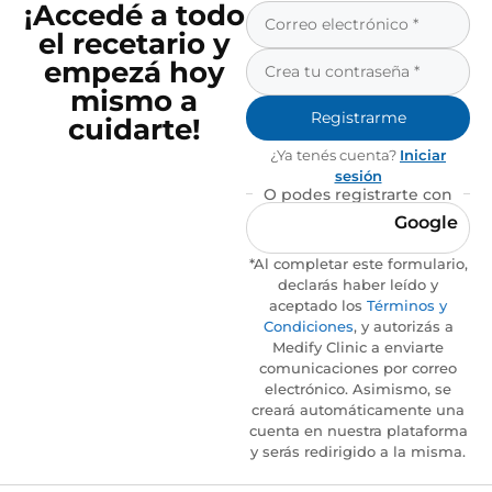
¡Accedé a todo
el recetario y
empezá hoy
mismo a
Registrarme
cuidarte!
¿Ya tenés cuenta?
Iniciar
sesión
O podes registrarte con
Google
*Al completar este formulario,
declarás haber leído y
aceptado los
Términos y
Condiciones
, y autorizás a
Medify Clinic a enviarte
comunicaciones por correo
electrónico. Asimismo, se
creará automáticamente una
cuenta en nuestra plataforma
y serás redirigido a la misma.