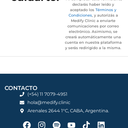
declarás haber leído y
aceptado los
Términos y
Condiciones
, y autorizás a
Medify Clinic a enviarte
comunicaciones por correo
electrónico. Asimismo, se
creará automáticamente una
cuenta en nuestra plataforma
y serás redirigido a la misma.
CONTACTO
(+54) 11 7079-4951
hola@medify.clinic
Arenales 2644 1°C, CABA, Argentina.