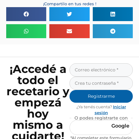
¡Compartilo en tus redes !
¡Accedé a
todo el
recetario y
Registrarme
empezá
¿Ya tenés cuenta?
Iniciar
hoy
sesión
O podes registrarte con
mismo a
Google
cuidarte!
*Al completar este formulario,