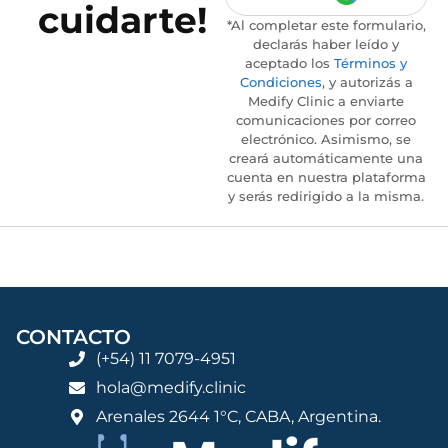
cuidarte!
*Al completar este formulario,
declarás haber leído y
aceptado los
Términos y
Condiciones
, y autorizás a
Medify Clinic a enviarte
comunicaciones por correo
electrónico. Asimismo, se
creará automáticamente una
cuenta en nuestra plataforma
y serás redirigido a la misma.
CONTACTO
(+54) 11 7079-4951
hola@medify.clinic
Arenales 2644 1°C, CABA, Argentina.