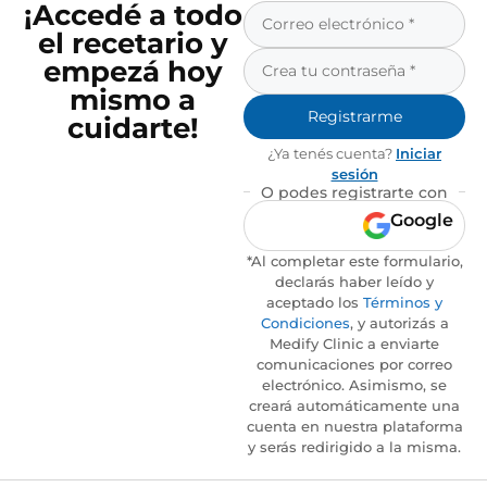
¡Accedé a todo
el recetario y
empezá hoy
mismo a
Registrarme
cuidarte!
¿Ya tenés cuenta?
Iniciar
sesión
O podes registrarte con
Google
*Al completar este formulario,
declarás haber leído y
aceptado los
Términos y
Condiciones
, y autorizás a
Medify Clinic a enviarte
comunicaciones por correo
electrónico. Asimismo, se
creará automáticamente una
cuenta en nuestra plataforma
y serás redirigido a la misma.