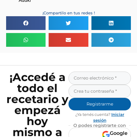
¡Compartilo en tus redes !
¡Accedé a
todo el
recetario y
Registrarme
empezá
¿Ya tenés cuenta?
Iniciar
hoy
sesión
O podes registrarte con
mismo a
Google