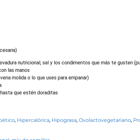
cesaria)
levadura nutricional, sal y los condimentos que más te gusten (p
con las manos
avena molida o lo que uses para empanar)
a
 hasta que estén doraditas
bético
,
Hipercalórica
,
Hipograsa
,
Ovolactovegetariano
,
Pr