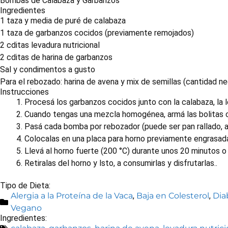
Bombas de Calabaza y Garbanzos
Ingredientes
1 taza y media de puré de calabaza
1 taza de garbanzos cocidos (previamente remojados)
2 cditas levadura nutricional
2 cditas de harina de garbanzos
Sal y condimentos a gusto
Para el rebozado: harina de avena y mix de semillas (cantidad ne
Instrucciones
Procesá los garbanzos cocidos junto con la calabaza, la 
Cuando tengas una mezcla homogénea, armá las bolitas 
Pasá cada bomba por rebozador (puede ser pan rallado, 
Colocalas en una placa para horno previamente engrasad
Llevá al horno fuerte (200 °C) durante unos 20 minutos o
Retiralas del horno y lsto, a consumirlas y disfrutarlas..
Tipo de Dieta:
Alergia a la Proteína de la Vaca
,
Baja en Colesterol
,
Dia
Vegano
Ingredientes: