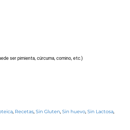
uede ser pimienta, cúrcuma, comino, etc.)
oteica
,
Recetas
,
Sin Gluten
,
Sin huevo
,
Sin Lactosa
,