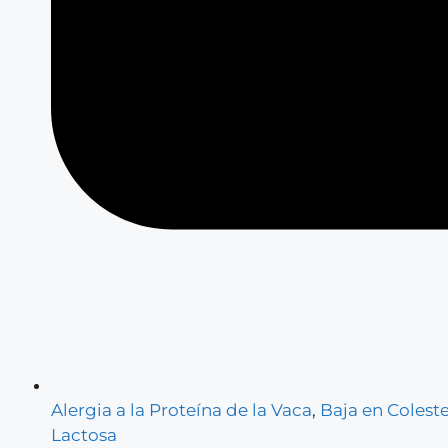
Alergia a la Proteína de la Vaca
,
Baja en Coleste
Lactosa