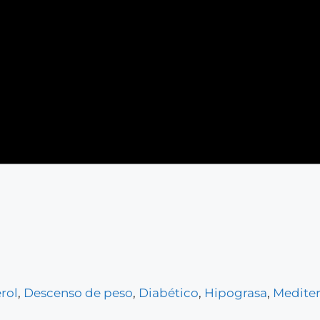
rol
,
Descenso de peso
,
Diabético
,
Hipograsa
,
Medite