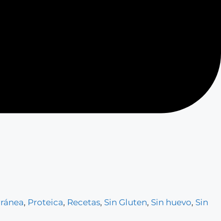
rránea
,
Proteica
,
Recetas
,
Sin Gluten
,
Sin huevo
,
Sin