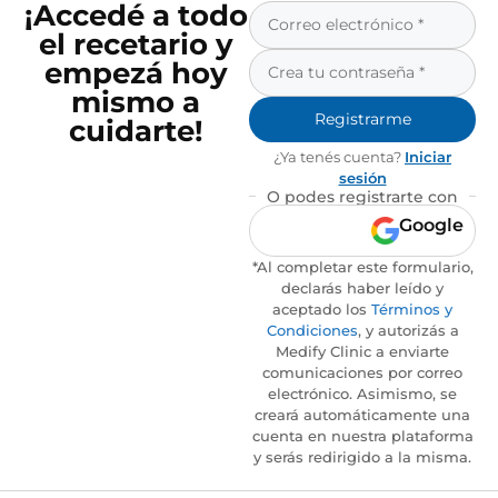
¡Accedé a todo
el recetario y
empezá hoy
mismo a
Registrarme
cuidarte!
¿Ya tenés cuenta?
Iniciar
sesión
O podes registrarte con
Google
*Al completar este formulario,
declarás haber leído y
aceptado los
Términos y
Condiciones
, y autorizás a
Medify Clinic a enviarte
comunicaciones por correo
electrónico. Asimismo, se
creará automáticamente una
cuenta en nuestra plataforma
y serás redirigido a la misma.