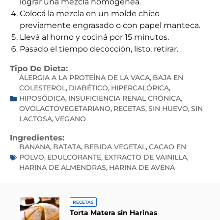
lograr una mezcla homogénea.
Colocá la mezcla en un molde chico
previamente engrasado o con papel manteca.
Llevá al horno y cociná por 15 minutos.
Pasado el tiempo decocción, listo, retirar.
Tipo De Dieta:
ALERGIA A LA PROTEÍNA DE LA VACA
BAJA EN
,
COLESTEROL
DIABÉTICO
HIPERCALÓRICA
,
,
,
HIPOSÓDICA
INSUFICIENCIA RENAL CRÓNICA
,
,
OVOLACTOVEGETARIANO
RECETAS
SIN HUEVO
SIN
,
,
,
LACTOSA
VEGANO
,
Ingredientes:
BANANA
BATATA
BEBIDA VEGETAL
CACAO EN
,
,
,
POLVO
EDULCORANTE
EXTRACTO DE VAINILLA
,
,
,
HARINA DE ALMENDRAS
HARINA DE AVENA
,
RECETAS
Torta Matera sin Harinas