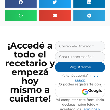
¡Accedé a
todo el
recetario y
Registrarme
empezá
¿Ya tenés cuenta?
Iniciar
hoy
sesión
O podes registrarte con
mismo a
Google
cuidarte!
*Al completar este formulario,
declarás haber leído y
aceptado los
Términos y