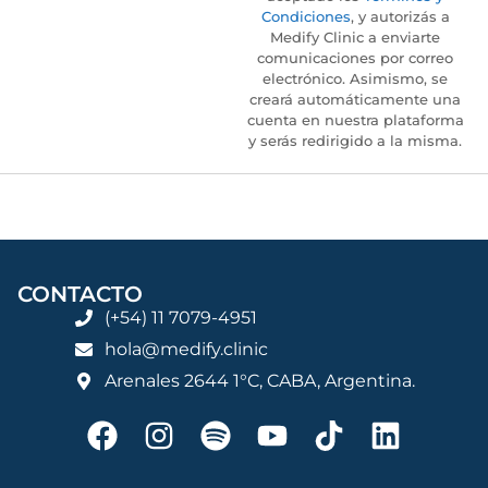
Condiciones
, y autorizás a
Medify Clinic a enviarte
comunicaciones por correo
electrónico. Asimismo, se
creará automáticamente una
cuenta en nuestra plataforma
y serás redirigido a la misma.
CONTACTO
(+54) 11 7079-4951
hola@medify.clinic
Arenales 2644 1°C, CABA, Argentina.