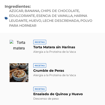
Ingredientes:
AZÚCAR
BANANA
CHIPS DE CHOCOLATE
,
,
,
EDULCORANTE
ESENCIA DE VAINILLA
HARINA
,
,
LEUDANTE
HUEVO
LECHE DESCREMADA
POLVO
,
,
,
PARA HORNEAR
RECETAS
Torta Matera sin Harinas
Alergia a la Proteína de la Vaca
RECETAS
Crumble de Peras
Alergia a la Proteína de la Vaca
RECETAS
Ensalada de Quinoa y Huevo
Descenso de peso