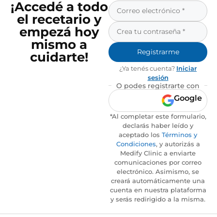
¡Accedé a todo
el recetario y
empezá hoy
mismo a
Registrarme
cuidarte!
¿Ya tenés cuenta?
Iniciar
sesión
O podes registrarte con
Google
*Al completar este formulario,
declarás haber leído y
aceptado los
Términos y
Condiciones
, y autorizás a
Medify Clinic a enviarte
comunicaciones por correo
electrónico. Asimismo, se
creará automáticamente una
cuenta en nuestra plataforma
y serás redirigido a la misma.