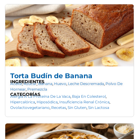
Torta Budín de Banana
INGREDIENTES
Aceite
Azúcar
Banana
Huevo
Leche Descremada
Polvo De
,
,
,
,
,
Hornear
Premezcla
,
CATEGORÍAS
Alergia A La Proteína De La Vaca
Baja En Colesterol
,
,
Hipercalórica
Hiposódica
Insuficiencia Renal Crónica
,
,
,
Ovolactovegetariano
Recetas
Sin Gluten
Sin Lactosa
,
,
,