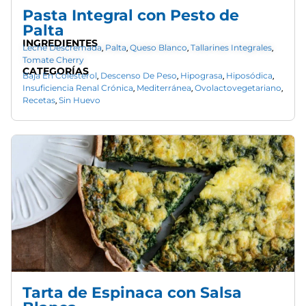
Pasta Integral con Pesto de
Palta
INGREDIENTES
Leche Descremada
Palta
Queso Blanco
Tallarines Integrales
,
,
,
,
Tomate Cherry
CATEGORÍAS
Baja En Colesterol
Descenso De Peso
Hipograsa
Hiposódica
,
,
,
,
Insuficiencia Renal Crónica
Mediterránea
Ovolactovegetariano
,
,
,
Recetas
Sin Huevo
,
Tarta de Espinaca con Salsa