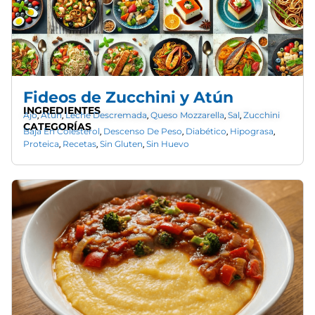
Fideos de Zucchini y Atún
INGREDIENTES
Ajo
Atún
Leche Descremada
Queso Mozzarella
Sal
Zucchini
,
,
,
,
,
CATEGORÍAS
Baja En Colesterol
Descenso De Peso
Diabético
Hipograsa
,
,
,
,
Proteica
Recetas
Sin Gluten
Sin Huevo
,
,
,