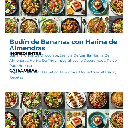
Budín de Bananas con Harina de
Almendras
INGREDIENTES
Banana
Chips De Chocolate
Esencia De Vainilla
Harina De
,
,
,
Almendras
Harina De Trigo Integral
Leche Descremada
Polvo
,
,
,
Para Hornear
CATEGORÍAS
Baja En Colesterol
Diabético
Hipograsa
Ovolactovegetariano
,
,
,
,
Recetas