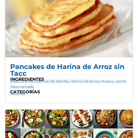
Pancakes de Harina de Arroz sin
Tacc
INGREDIENTES
Edulcorante
Esencia De Vainilla
Harina De Arroz
Huevo
Leche
,
,
,
,
Descremada
CATEGORÍAS
Recetas