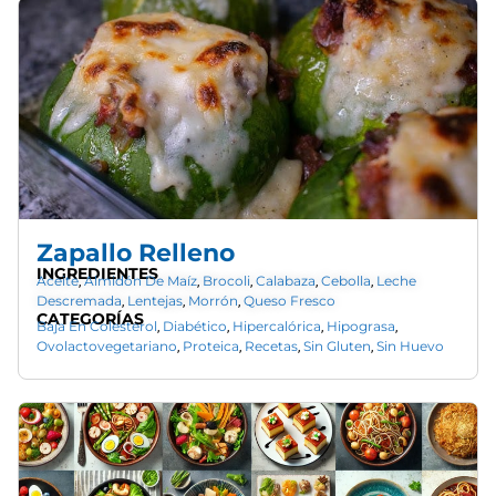
Zapallo Relleno
INGREDIENTES
Aceite
Almidón De Maíz
Brocoli
Calabaza
Cebolla
Leche
,
,
,
,
,
Descremada
Lentejas
Morrón
Queso Fresco
,
,
,
CATEGORÍAS
Baja En Colesterol
Diabético
Hipercalórica
Hipograsa
,
,
,
,
Ovolactovegetariano
Proteica
Recetas
Sin Gluten
Sin Huevo
,
,
,
,