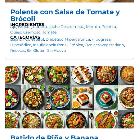
Polenta con Salsa de Tomate y
Brócoli
INGREDIENTES
Ajo
Brocoli
Cebolla
Leche Descremada
Morrón
Polenta
,
,
,
,
,
,
Queso Cremoso
Tomate
,
CATEGORÍAS
Baja En Colesterol
Diabético
Hipercalórica
Hipograsa
,
,
,
,
Hiposódica
Insuficiencia Renal Crónica
Ovolactovegetariano
,
,
,
Recetas
Sin Gluten
Sin Huevo
,
,
Batido de Piña y Banana