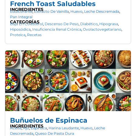
French Toast Saludables
INGREDIENTES
Edulcorante
Extracto De Vainilla
Huevo
Leche Descremada
,
,
,
,
Pan Integral
CATEGORÍAS
Baja En Colesterol
Descenso De Peso
Diabético
Hipograsa
,
,
,
,
Hiposódica
Insuficiencia Renal Crónica
Ovolactovegetariano
,
,
,
Proteica
Recetas
,
Buñuelos de Espinaca
INGREDIENTES
Aceite
Ajo
Espinaca
Harina Leudante
Huevo
Leche
,
,
,
,
,
Descremada
Queso De Pasta Dura
,