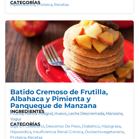
CATEGORÍAS
Hipercalórica
Proteica
Recetas
,
,
Batido Cremoso de Frutilla,
Albahaca y Pimienta y
Panqueque de Manzana
INGREDIENTES
Frutilla
Harina Integral
Huevo
Leche Descremada
Manzana
,
,
,
,
,
Yogur
CATEGORÍAS
Baja En Colesterol
Descenso De Peso
Diabético
Hipograsa
,
,
,
,
Hiposódica
Insuficiencia Renal Crónica
Ovolactovegetariano
,
,
,
Proteica
Recetas
,