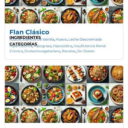
Flan Clásico
INGREDIENTES
Azúcar
Esencia De Vainilla
Huevo
Leche Descremada
,
,
,
CATEGORÍAS
Hipercalórica
Hipograsa
Hiposódica
Insuficiencia Renal
,
,
,
Crónica
Ovolactovegetariano
Recetas
Sin Gluten
,
,
,