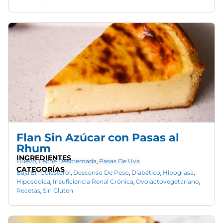
Flan Sin Azúcar con Pasas al
Rhum
INGREDIENTES
Huevo
Leche Descremada
Pasas De Uva
,
,
CATEGORÍAS
Baja En Colesterol
Descenso De Peso
Diabético
Hipograsa
,
,
,
,
Hiposódica
Insuficiencia Renal Crónica
Ovolactovegetariano
,
,
,
Recetas
Sin Gluten
,