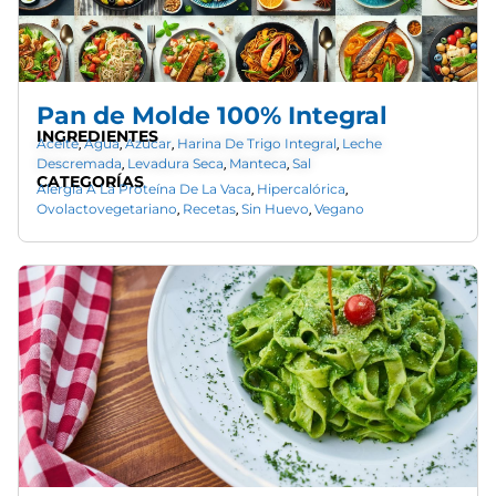
Pan de Molde 100% Integral
INGREDIENTES
Aceite
Agua
Azúcar
Harina De Trigo Integral
Leche
,
,
,
,
Descremada
Levadura Seca
Manteca
Sal
,
,
,
CATEGORÍAS
Alergia A La Proteína De La Vaca
Hipercalórica
,
,
Ovolactovegetariano
Recetas
Sin Huevo
Vegano
,
,
,