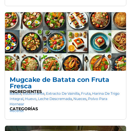
Mugcake de Batata con Fruta
Fresca
INGREDIENTES
Batata
Edulcorante
Extracto De Vainilla
Fruta
Harina De Trigo
,
,
,
,
Integral
Huevo
Leche Descremada
Nueces
Polvo Para
,
,
,
,
Hornear
CATEGORÍAS
Recetas