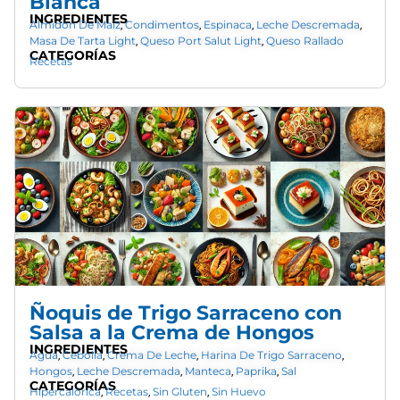
Blanca
INGREDIENTES
Almidón De Maíz
Condimentos
Espinaca
Leche Descremada
,
,
,
,
Masa De Tarta Light
Queso Port Salut Light
Queso Rallado
,
,
CATEGORÍAS
Recetas
Ñoquis de Trigo Sarraceno con
Salsa a la Crema de Hongos
INGREDIENTES
Agua
Cebolla
Crema De Leche
Harina De Trigo Sarraceno
,
,
,
,
Hongos
Leche Descremada
Manteca
Paprika
Sal
,
,
,
,
CATEGORÍAS
Hipercalórica
Recetas
Sin Gluten
Sin Huevo
,
,
,