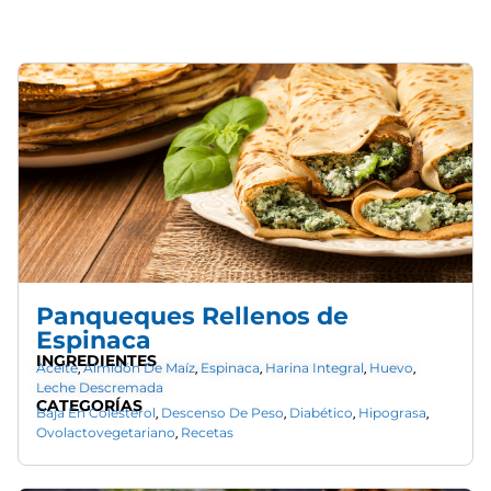
Panqueques Rellenos de
Espinaca
INGREDIENTES
Aceite
Almidón De Maíz
Espinaca
Harina Integral
Huevo
,
,
,
,
,
Leche Descremada
CATEGORÍAS
Baja En Colesterol
Descenso De Peso
Diabético
Hipograsa
,
,
,
,
Ovolactovegetariano
Recetas
,