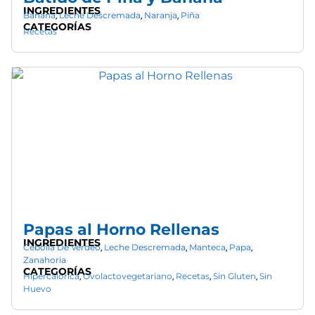
INGREDIENTES
Banana
Leche Descremada
Naranja
Piña
,
,
,
CATEGORÍAS
Recetas
Papas al Horno Rellenas
INGREDIENTES
Cebolla De Verdeo
Leche Descremada
Manteca
Papa
,
,
,
,
Zanahoria
CATEGORÍAS
Hipercalórica
Ovolactovegetariano
Recetas
Sin Gluten
Sin
,
,
,
,
Huevo