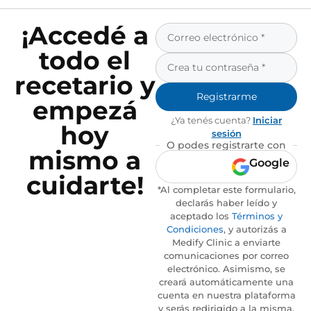
¡Accedé a
todo el
recetario y
Registrarme
empezá
¿Ya tenés cuenta?
Iniciar
hoy
sesión
O podes registrarte con
mismo a
Google
cuidarte!
*Al completar este formulario,
declarás haber leído y
aceptado los
Términos y
Condiciones
, y autorizás a
Medify Clinic a enviarte
comunicaciones por correo
electrónico. Asimismo, se
creará automáticamente una
cuenta en nuestra plataforma
y serás redirigido a la misma.