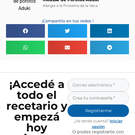
Alergia a la Proteína de la Vaca
¡Compartilo en tus redes !
¡Accedé a
todo el
recetario y
Registrarme
empezá
¿Ya tenés cuenta?
Iniciar
hoy
sesión
O podes registrarte con