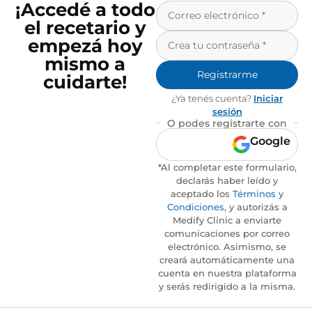
¡Accedé a todo
el recetario y
empezá hoy
mismo a
Registrarme
cuidarte!
¿Ya tenés cuenta?
Iniciar
sesión
O podes registrarte con
Google
*Al completar este formulario,
declarás haber leído y
aceptado los
Términos y
Condiciones
, y autorizás a
Medify Clinic a enviarte
comunicaciones por correo
electrónico. Asimismo, se
creará automáticamente una
cuenta en nuestra plataforma
y serás redirigido a la misma.