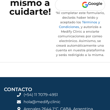
mismo a
Google
cuidarte!
*Al completar este formulario,
declarás haber leído y
aceptado los
Términos y
Condiciones
, y autorizás a
Medify Clinic a enviarte
comunicaciones por correo
electrónico. Asimismo, se
creará automáticamente una
cuenta en nuestra plataforma
y serás redirigido a la misma.
CONTACTO
(+54) 11 7079-4951
hola@medify.clinic
Arenales 2644 1°C, CABA, Argentina.