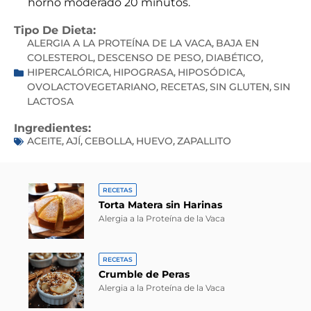
horno moderado 20 minutos.
Tipo De Dieta:
ALERGIA A LA PROTEÍNA DE LA VACA
BAJA EN
,
COLESTEROL
DESCENSO DE PESO
DIABÉTICO
,
,
,
HIPERCALÓRICA
HIPOGRASA
HIPOSÓDICA
,
,
,
OVOLACTOVEGETARIANO
RECETAS
SIN GLUTEN
SIN
,
,
,
LACTOSA
Ingredientes:
ACEITE
AJÍ
CEBOLLA
HUEVO
ZAPALLITO
,
,
,
,
RECETAS
Torta Matera sin Harinas
Alergia a la Proteína de la Vaca
RECETAS
Crumble de Peras
Alergia a la Proteína de la Vaca