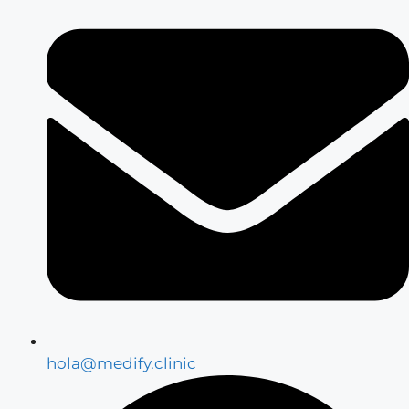
hola@medify.clinic