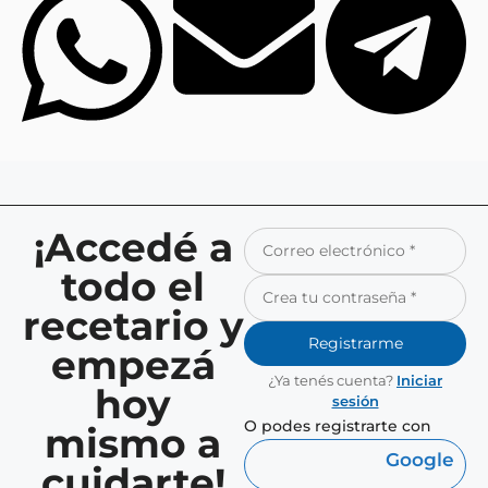
¡Accedé a
todo el
recetario y
Registrarme
empezá
¿Ya tenés cuenta?
Iniciar
hoy
sesión
O podes registrarte con
mismo a
Google
cuidarte!