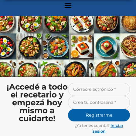
¡Accedé a todo
el recetario y
empezá hoy
mismo a
Registrarme
cuidarte!
¿Ya tenés cuenta?
Iniciar
sesión