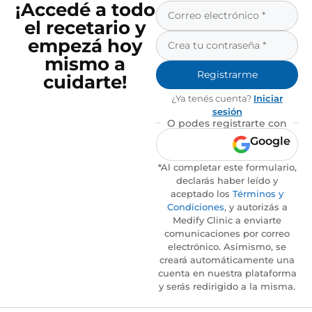
¡Accedé a todo
el recetario y
empezá hoy
mismo a
Registrarme
cuidarte!
¿Ya tenés cuenta?
Iniciar
sesión
O podes registrarte con
Google
*Al completar este formulario,
declarás haber leído y
aceptado los
Términos y
Condiciones
, y autorizás a
Medify Clinic a enviarte
comunicaciones por correo
electrónico. Asimismo, se
creará automáticamente una
cuenta en nuestra plataforma
y serás redirigido a la misma.