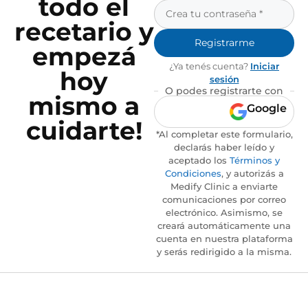
todo el
recetario y
Registrarme
empezá
¿Ya tenés cuenta?
Iniciar
hoy
sesión
O podes registrarte con
mismo a
Google
cuidarte!
*Al completar este formulario,
declarás haber leído y
aceptado los
Términos y
Condiciones
, y autorizás a
Medify Clinic a enviarte
comunicaciones por correo
electrónico. Asimismo, se
creará automáticamente una
cuenta en nuestra plataforma
y serás redirigido a la misma.