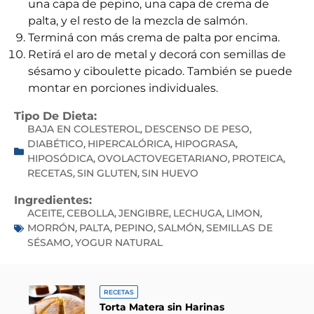
una capa de pepino, una capa de crema de
palta, y el resto de la mezcla de salmón.
Terminá con más crema de palta por encima.
Retirá el aro de metal y decorá con semillas de
sésamo y ciboulette picado. También se puede
montar en porciones individuales.
Tipo De Dieta:
BAJA EN COLESTEROL
DESCENSO DE PESO
,
,
DIABÉTICO
HIPERCALÓRICA
HIPOGRASA
,
,
,
HIPOSÓDICA
OVOLACTOVEGETARIANO
PROTEICA
,
,
,
RECETAS
SIN GLUTEN
SIN HUEVO
,
,
Ingredientes:
ACEITE
CEBOLLA
JENGIBRE
LECHUGA
LIMON
,
,
,
,
,
MORRÓN
PALTA
PEPINO
SALMÓN
SEMILLAS DE
,
,
,
,
SÉSAMO
YOGUR NATURAL
,
RECETAS
Torta Matera sin Harinas