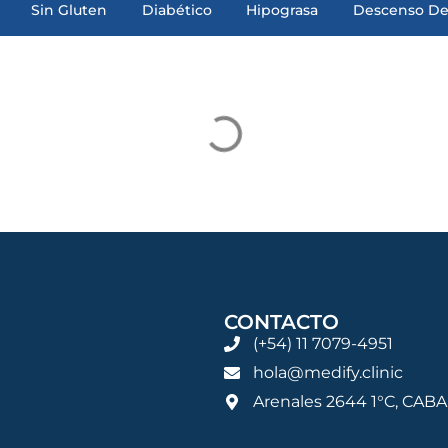
Sin Gluten
Diabético
Hipograsa
Descenso De
CONTACTO
(+54) 11 7079-4951
hola@medify.clinic
Arenales 2644 1°C, CABA