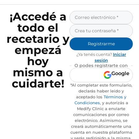
¡Accedé a
todo el
recetario y
Registrarme
empezá
¿Ya tenés cuenta?
Iniciar
hoy
sesión
O podes registrarte con
mismo a
Google
cuidarte!
*Al completar este formulario,
declarás haber leído y
aceptado los
Términos y
Condiciones
, y autorizás a
Medify Clinic a enviarte
comunicaciones por correo
electrónico. Asimismo, se
creará automáticamente una
cuenta en nuestra plataforma
y serás redirigido a la misma.