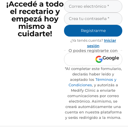
¡Accedé a todo
el recetario y
empezá hoy
mismo a
Registrarme
cuidarte!
¿Ya tenés cuenta?
Iniciar
sesión
O podes registrarte con
Google
*Al completar este formulario,
declarás haber leído y
aceptado los
Términos y
Condiciones
, y autorizás a
Medify Clinic a enviarte
comunicaciones por correo
electrónico. Asimismo, se
creará automáticamente una
cuenta en nuestra plataforma
y serás redirigido a la misma.