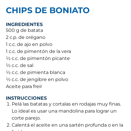
CHIPS DE BONIATO
INGREDIENTES
500 g de batata
2 c.p. de orégano
1 c.c. de ajo en polvo
1 c.c. de pimentón de la vera
½ c.c. de pimentón picante
½ c.c. de sal
½ c.c. de pimienta blanca
½ c.c. de jengibre en polvo
Aceite para freír
INSTRUCCIONES
Pelá las batatas y cortalas en rodajas muy finas.
Lo ideal es usar una mandolina para lograr un
corte parejo.
Calentá el aceite en una sartén profunda o en la