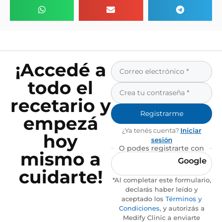
¡Accedé a
todo el
recetario y
Registrarme
empezá
¿Ya tenés cuenta?
Iniciar
hoy
sesión
O podes registrarte con
mismo a
Google
cuidarte!
*Al completar este formulario,
declarás haber leído y
aceptado los
Términos y
Condiciones
, y autorizás a
Medify Clinic a enviarte