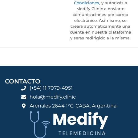
Condiciones
, y autorizás a
Medify Clinic a enviarte
comunicaciones por correo
electrónico. Asimismo, se
creará automáticamente una
cuenta en nuestra plataforma
y serás redirigido a la misma.
CONTACTO
(+54) 11 7079-4951
hola@medify.clinic
Arenales 2644 1°C, CABA, Argentina.