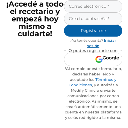
¡Accedé a todo
el recetario y
empezá hoy
mismo a
Registrarme
cuidarte!
¿Ya tenés cuenta?
Iniciar
sesión
O podes registrarte con
Google
*Al completar este formulario,
declarás haber leído y
aceptado los
Términos y
Condiciones
, y autorizás a
Medify Clinic a enviarte
comunicaciones por correo
electrónico. Asimismo, se
creará automáticamente una
cuenta en nuestra plataforma
y serás redirigido a la misma.