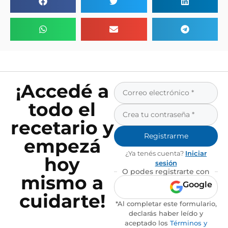
¡Accedé a
todo el
recetario y
Registrarme
empezá
¿Ya tenés cuenta?
Iniciar
hoy
sesión
O podes registrarte con
mismo a
Google
cuidarte!
*Al completar este formulario,
declarás haber leído y
aceptado los
Términos y