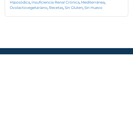
Hiposódica
Insuficiencia Renal Crónica
Mediterránea
,
,
,
Ovolactovegetariano
Recetas
Sin Gluten
Sin Huevo
,
,
,
CONTACTO
(+54) 11 7079-4951
hola@medify.clinic
Arenales 2644 1°C, CABA, Argentina.