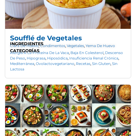
Soufflé de Vegetales
INGREDIENTES
Clara De Huevo
Condimentos
Vegetales
Yema De Huevo
,
,
,
CATEGORÍAS
Alergia A La Proteína De La Vaca
Baja En Colesterol
Descenso
,
,
De Peso
Hipograsa
Hiposódica
Insuficiencia Renal Crónica
,
,
,
,
Mediterránea
Ovolactovegetariano
Recetas
Sin Gluten
Sin
,
,
,
,
Lactosa