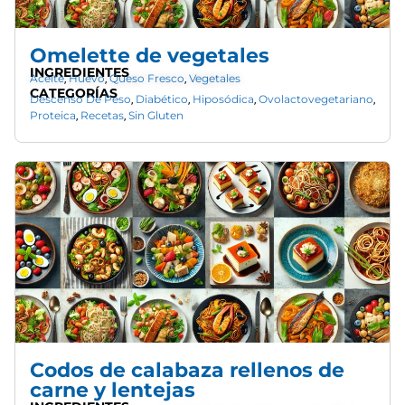
Omelette de vegetales
INGREDIENTES
Aceite
Huevo
Queso Fresco
Vegetales
,
,
,
CATEGORÍAS
Descenso De Peso
Diabético
Hiposódica
Ovolactovegetariano
,
,
,
,
Proteica
Recetas
Sin Gluten
,
,
Codos de calabaza rellenos de
carne y lentejas