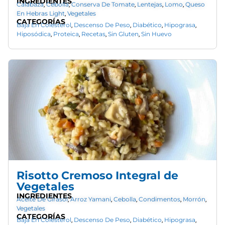
INGREDIENTES
Calabaza
Cebolla
Conserva De Tomate
Lentejas
Lomo
Queso
,
,
,
,
,
En Hebras Light
Vegetales
,
CATEGORÍAS
Baja En Colesterol
Descenso De Peso
Diabético
Hipograsa
,
,
,
,
Hiposódica
Proteica
Recetas
Sin Gluten
Sin Huevo
,
,
,
,
Risotto Cremoso Integral de
Vegetales
INGREDIENTES
Aceite De Girasol
Arroz Yamani
Cebolla
Condimentos
Morrón
,
,
,
,
,
Vegetales
CATEGORÍAS
Baja En Colesterol
Descenso De Peso
Diabético
Hipograsa
,
,
,
,