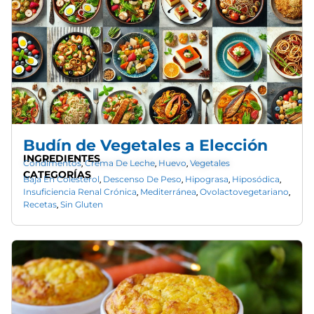
Budín de Vegetales a Elección
INGREDIENTES
Condimentos
Crema De Leche
Huevo
Vegetales
,
,
,
CATEGORÍAS
Baja En Colesterol
Descenso De Peso
Hipograsa
Hiposódica
,
,
,
,
Insuficiencia Renal Crónica
Mediterránea
Ovolactovegetariano
,
,
,
Recetas
Sin Gluten
,