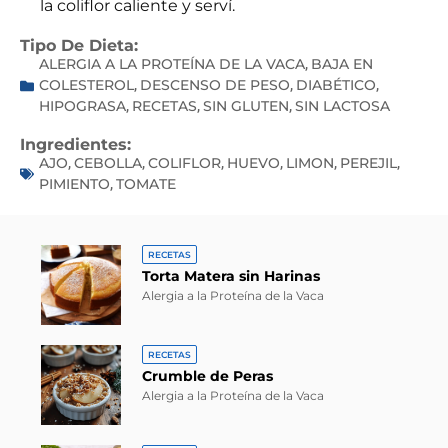
la coliflor caliente y serví.
Tipo De Dieta:
ALERGIA A LA PROTEÍNA DE LA VACA
BAJA EN
,
COLESTEROL
DESCENSO DE PESO
DIABÉTICO
,
,
,
HIPOGRASA
RECETAS
SIN GLUTEN
SIN LACTOSA
,
,
,
Ingredientes:
AJO
CEBOLLA
COLIFLOR
HUEVO
LIMON
PEREJIL
,
,
,
,
,
,
PIMIENTO
TOMATE
,
RECETAS
Torta Matera sin Harinas
Alergia a la Proteína de la Vaca
RECETAS
Crumble de Peras
Alergia a la Proteína de la Vaca