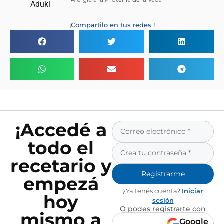
¡Compartilo en tus redes !
¡Accedé a
todo el
recetario y
Registrarme
empezá
¿Ya tenés cuenta?
Iniciar
hoy
sesión
O podes registrarte con
mismo a
Google