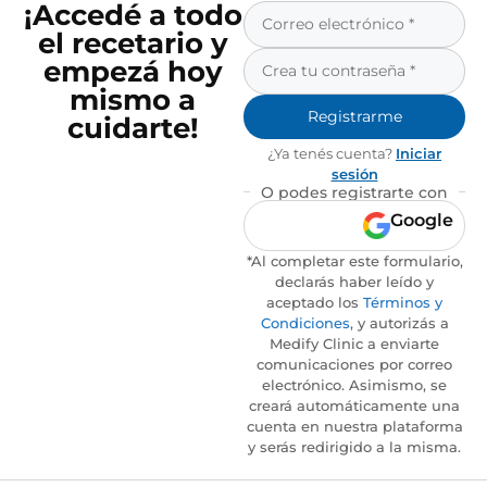
¡Accedé a todo
el recetario y
empezá hoy
mismo a
Registrarme
cuidarte!
¿Ya tenés cuenta?
Iniciar
sesión
O podes registrarte con
Google
*Al completar este formulario,
declarás haber leído y
aceptado los
Términos y
Condiciones
, y autorizás a
Medify Clinic a enviarte
comunicaciones por correo
electrónico. Asimismo, se
creará automáticamente una
cuenta en nuestra plataforma
y serás redirigido a la misma.