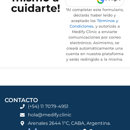
cuidarte!
*Al completar este formulario,
declarás haber leído y
aceptado los
Términos y
Condiciones
, y autorizás a
Medify Clinic a enviarte
comunicaciones por correo
electrónico. Asimismo, se
creará automáticamente una
cuenta en nuestra plataforma
y serás redirigido a la misma.
CONTACTO
(+54) 11 7079-4951
hola@medify.clinic
Arenales 2644 1°C, CABA, Argentina.