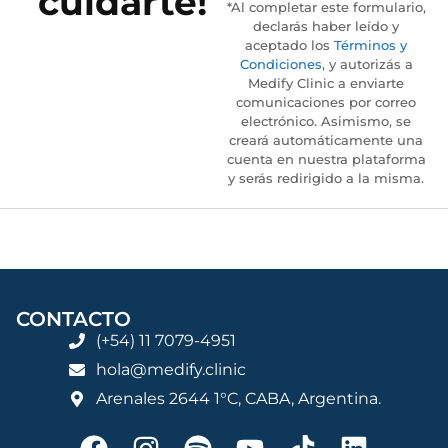
cuidarte!
*Al completar este formulario,
declarás haber leído y
aceptado los
Términos y
Condiciones
, y autorizás a
Medify Clinic a enviarte
comunicaciones por correo
electrónico. Asimismo, se
creará automáticamente una
cuenta en nuestra plataforma
y serás redirigido a la misma.
CONTACTO
(+54) 11 7079-4951
hola@medify.clinic
Arenales 2644 1°C, CABA, Argentina.