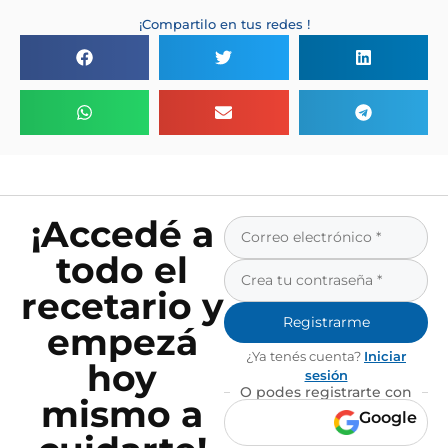
¡Compartilo en tus redes !
¡Accedé a
todo el
recetario y
Registrarme
empezá
¿Ya tenés cuenta?
Iniciar
hoy
sesión
O podes registrarte con
mismo a
Google