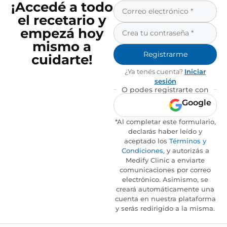
¡Accedé a todo
el recetario y
empezá hoy
mismo a
Registrarme
cuidarte!
¿Ya tenés cuenta?
Iniciar
sesión
O podes registrarte con
Google
*Al completar este formulario,
declarás haber leído y
aceptado los
Términos y
Condiciones
, y autorizás a
Medify Clinic a enviarte
comunicaciones por correo
electrónico. Asimismo, se
creará automáticamente una
cuenta en nuestra plataforma
y serás redirigido a la misma.