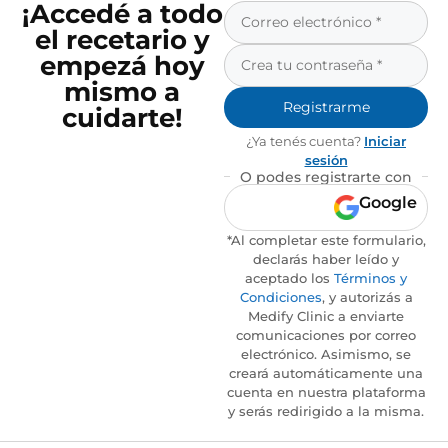
¡Accedé a todo
el recetario y
empezá hoy
mismo a
Registrarme
cuidarte!
¿Ya tenés cuenta?
Iniciar
sesión
O podes registrarte con
Google
*Al completar este formulario,
declarás haber leído y
aceptado los
Términos y
Condiciones
, y autorizás a
Medify Clinic a enviarte
comunicaciones por correo
electrónico. Asimismo, se
creará automáticamente una
cuenta en nuestra plataforma
y serás redirigido a la misma.