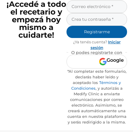
¡Accedé a todo
el recetario y
empezá hoy
mismo a
Registrarme
cuidarte!
¿Ya tenés cuenta?
Iniciar
sesión
O podes registrarte con
Google
*Al completar este formulario,
declarás haber leído y
aceptado los
Términos y
Condiciones
, y autorizás a
Medify Clinic a enviarte
comunicaciones por correo
electrónico. Asimismo, se
creará automáticamente una
cuenta en nuestra plataforma
y serás redirigido a la misma.