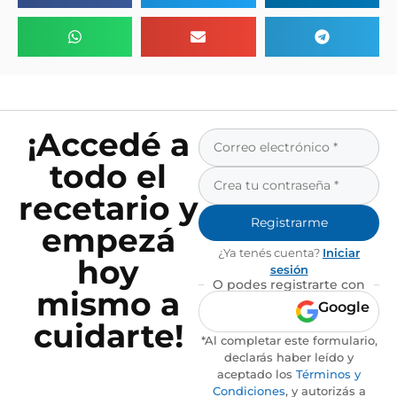
¡Accedé a
todo el
recetario y
Registrarme
empezá
¿Ya tenés cuenta?
Iniciar
hoy
sesión
O podes registrarte con
mismo a
Google
cuidarte!
*Al completar este formulario,
declarás haber leído y
aceptado los
Términos y
Condiciones
, y autorizás a