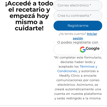
¡Accedé a todo
el recetario y
empezá hoy
mismo a
Registrarme
cuidarte!
¿Ya tenés cuenta?
Iniciar
sesión
O podes registrarte con
Google
*Al completar este formulario,
declarás haber leído y
aceptado los
Términos y
Condiciones
, y autorizás a
Medify Clinic a enviarte
comunicaciones por correo
electrónico. Asimismo, se
creará automáticamente una
cuenta en nuestra plataforma
y serás redirigido a la misma.