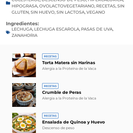
HIPOGRASA
OVOLACTOVEGETARIANO
RECETAS
SIN
,
,
,
GLUTEN
SIN HUEVO
SIN LACTOSA
VEGANO
,
,
,
Ingredientes:
LECHUGA
LECHUGA ESCAROLA
PASAS DE UVA
,
,
,
ZANAHORIA
RECETAS
Torta Matera sin Harinas
Alergia a la Proteína de la Vaca
RECETAS
Crumble de Peras
Alergia a la Proteína de la Vaca
RECETAS
Ensalada de Quinoa y Huevo
Descenso de peso