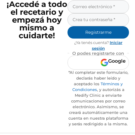
¡Accedé a todo
el recetario y
empezá hoy
mismo a
Registrarme
cuidarte!
¿Ya tenés cuenta?
Iniciar
sesión
O podes registrarte con
Google
*Al completar este formulario,
declarás haber leído y
aceptado los
Términos y
Condiciones
, y autorizás a
Medify Clinic a enviarte
comunicaciones por correo
electrónico. Asimismo, se
creará automáticamente una
cuenta en nuestra plataforma
y serás redirigido a la misma.