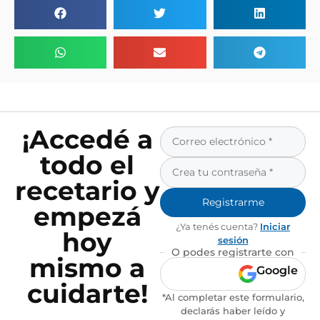
¡Accedé a
todo el
recetario y
Registrarme
empezá
¿Ya tenés cuenta?
Iniciar
hoy
sesión
O podes registrarte con
mismo a
Google
cuidarte!
*Al completar este formulario,
declarás haber leído y