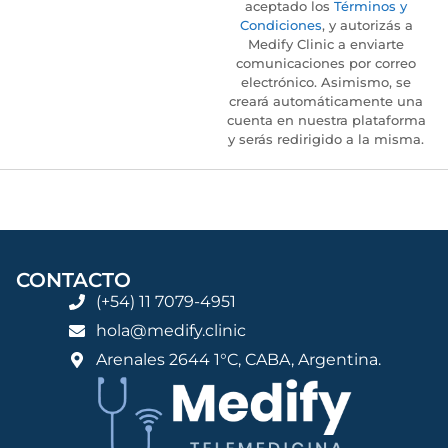
aceptado los
Términos y
Condiciones
, y autorizás a
Medify Clinic a enviarte
comunicaciones por correo
electrónico. Asimismo, se
creará automáticamente una
cuenta en nuestra plataforma
y serás redirigido a la misma.
CONTACTO
(+54) 11 7079-4951
hola@medify.clinic
Arenales 2644 1°C, CABA, Argentina.