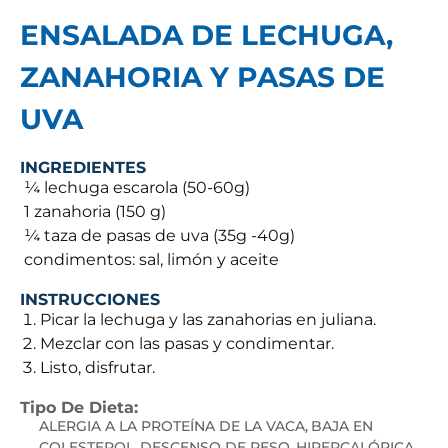
ENSALADA DE LECHUGA,
ZANAHORIA Y PASAS DE
UVA
INGREDIENTES
 ¼ lechuga escarola (50-60g)
 1 zanahoria (150 g)
 ¼ taza de pasas de uva (35g -40g)
 condimentos: sal, limón y aceite
INSTRUCCIONES
Picar la lechuga y las zanahorias en juliana.
Mezclar con las pasas y condimentar.
Listo, disfrutar.
Tipo De Dieta:
ALERGIA A LA PROTEÍNA DE LA VACA
BAJA EN
,
COLESTEROL
DESCENSO DE PESO
HIPERCALÓRICA
,
,
,