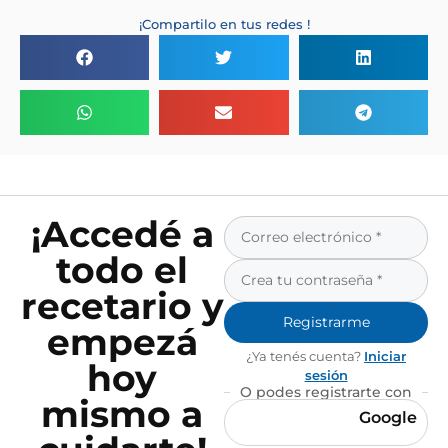
¡Compartilo en tus redes !
¡Accedé a
todo el
recetario y
Registrarme
empezá
¿Ya tenés cuenta?
Iniciar
hoy
sesión
O podes registrarte con
mismo a
Google