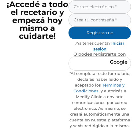
¡Accedé a todo
el recetario y
empezá hoy
mismo a
Registrarme
cuidarte!
¿Ya tenés cuenta?
Iniciar
sesión
O podes registrarte con
Google
*Al completar este formulario,
declarás haber leído y
aceptado los
Términos y
Condiciones
, y autorizás a
Medify Clinic a enviarte
comunicaciones por correo
electrónico. Asimismo, se
creará automáticamente una
cuenta en nuestra plataforma
y serás redirigido a la misma.