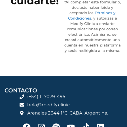
cuidarte!
*Al completar este formulario,
declarás haber leído y
aceptado los
Términos y
Condiciones
, y autorizás a
Medify Clinic a enviarte
comunicaciones por correo
electrónico. Asimismo, se
creará automáticamente una
cuenta en nuestra plataforma
y serás redirigido a la misma.
CONTACTO
(+54) 11 7079-4951
hola@medify.clinic
Arenales 2644 1°C, CABA, Argentina.