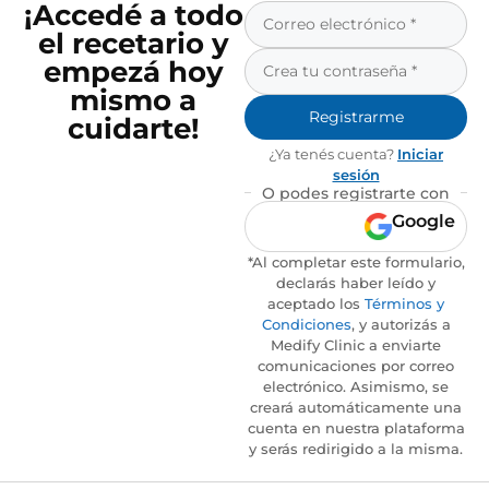
¡Accedé a todo
el recetario y
empezá hoy
mismo a
Registrarme
cuidarte!
¿Ya tenés cuenta?
Iniciar
sesión
O podes registrarte con
Google
*Al completar este formulario,
declarás haber leído y
aceptado los
Términos y
Condiciones
, y autorizás a
Medify Clinic a enviarte
comunicaciones por correo
electrónico. Asimismo, se
creará automáticamente una
cuenta en nuestra plataforma
y serás redirigido a la misma.