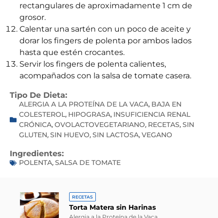
rectangulares de aproximadamente 1 cm de
grosor.
Calentar una sartén con un poco de aceite y
dorar los fingers de polenta por ambos lados
hasta que estén crocantes.
Servir los fingers de polenta calientes,
acompañados con la salsa de tomate casera.
Tipo De Dieta:
ALERGIA A LA PROTEÍNA DE LA VACA
BAJA EN
,
COLESTEROL
HIPOGRASA
INSUFICIENCIA RENAL
,
,
CRÓNICA
OVOLACTOVEGETARIANO
RECETAS
SIN
,
,
,
GLUTEN
SIN HUEVO
SIN LACTOSA
VEGANO
,
,
,
Ingredientes:
POLENTA
SALSA DE TOMATE
,
RECETAS
Torta Matera sin Harinas
Alergia a la Proteína de la Vaca