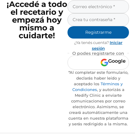
¡Accedé a todo
el recetario y
empezá hoy
mismo a
Registrarme
cuidarte!
¿Ya tenés cuenta?
Iniciar
sesión
O podes registrarte con
Google
*Al completar este formulario,
declarás haber leído y
aceptado los
Términos y
Condiciones
, y autorizás a
Medify Clinic a enviarte
comunicaciones por correo
electrónico. Asimismo, se
creará automáticamente una
cuenta en nuestra plataforma
y serás redirigido a la misma.