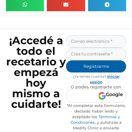
¡Accedé a
todo el
recetario y
Registrarme
empezá
¿Ya tenés cuenta?
Iniciar
hoy
sesión
O podes registrarte con
mismo a
Google
cuidarte!
*Al completar este formulario,
declarás haber leído y
aceptado los
Términos y
Condiciones
, y autorizás a
Medify Clinic a enviarte