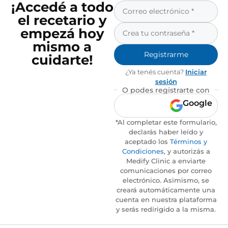
¡Accedé a todo
el recetario y
empezá hoy
mismo a
Registrarme
cuidarte!
¿Ya tenés cuenta?
Iniciar
sesión
O podes registrarte con
Google
*Al completar este formulario,
declarás haber leído y
aceptado los
Términos y
Condiciones
, y autorizás a
Medify Clinic a enviarte
comunicaciones por correo
electrónico. Asimismo, se
creará automáticamente una
cuenta en nuestra plataforma
y serás redirigido a la misma.