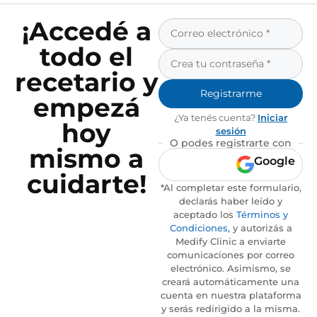
¡Accedé a
todo el
recetario y
Registrarme
empezá
¿Ya tenés cuenta?
Iniciar
hoy
sesión
O podes registrarte con
mismo a
Google
cuidarte!
*Al completar este formulario,
declarás haber leído y
aceptado los
Términos y
Condiciones
, y autorizás a
Medify Clinic a enviarte
comunicaciones por correo
electrónico. Asimismo, se
creará automáticamente una
cuenta en nuestra plataforma
y serás redirigido a la misma.