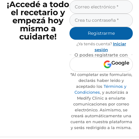
¡Accedé a todo
el recetario y
empezá hoy
mismo a
Registrarme
cuidarte!
¿Ya tenés cuenta?
Iniciar
sesión
O podes registrarte con
Google
*Al completar este formulario,
declarás haber leído y
aceptado los
Términos y
Condiciones
, y autorizás a
Medify Clinic a enviarte
comunicaciones por correo
electrónico. Asimismo, se
creará automáticamente una
cuenta en nuestra plataforma
y serás redirigido a la misma.