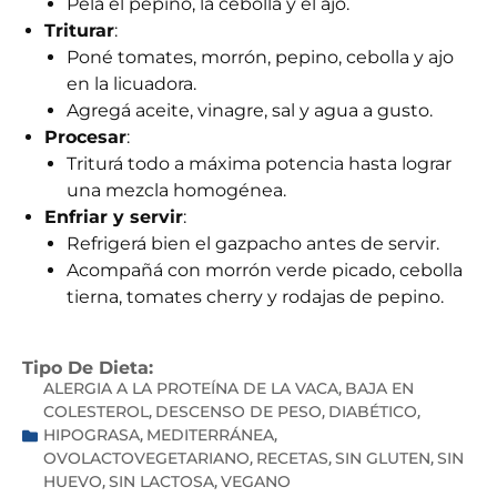
Pelá el pepino, la cebolla y el ajo.
Triturar
:
Poné tomates, morrón, pepino, cebolla y ajo
en la licuadora.
Agregá aceite, vinagre, sal y agua a gusto.
Procesar
:
Triturá todo a máxima potencia hasta lograr
una mezcla homogénea.
Enfriar y servir
:
Refrigerá bien el gazpacho antes de servir.
Acompañá con morrón verde picado, cebolla
tierna, tomates cherry y rodajas de pepino.
Tipo De Dieta:
ALERGIA A LA PROTEÍNA DE LA VACA
BAJA EN
,
COLESTEROL
DESCENSO DE PESO
DIABÉTICO
,
,
,
HIPOGRASA
MEDITERRÁNEA
,
,
OVOLACTOVEGETARIANO
RECETAS
SIN GLUTEN
SIN
,
,
,
HUEVO
SIN LACTOSA
VEGANO
,
,