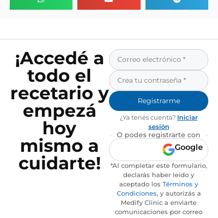
¡Accedé a
todo el
recetario y
Registrarme
empezá
¿Ya tenés cuenta?
Iniciar
hoy
sesión
O podes registrarte con
mismo a
Google
cuidarte!
*Al completar este formulario,
declarás haber leído y
aceptado los
Términos y
Condiciones
, y autorizás a
Medify Clinic a enviarte
comunicaciones por correo