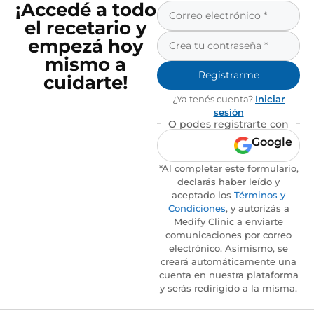
¡Accedé a todo
el recetario y
empezá hoy
mismo a
Registrarme
cuidarte!
¿Ya tenés cuenta?
Iniciar
sesión
O podes registrarte con
Google
*Al completar este formulario,
declarás haber leído y
aceptado los
Términos y
Condiciones
, y autorizás a
Medify Clinic a enviarte
comunicaciones por correo
electrónico. Asimismo, se
creará automáticamente una
cuenta en nuestra plataforma
y serás redirigido a la misma.