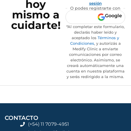
hoy
sesión
O podes registrarte con
mismo a
Google
cuidarte!
*Al completar este formulario,
declarás haber leído y
aceptado los
Términos y
Condiciones
, y autorizás a
Medify Clinic a enviarte
comunicaciones por correo
electrónico. Asimismo, se
creará automáticamente una
cuenta en nuestra plataforma
y serás redirigido a la misma.
CONTACTO
(+54) 11 7079-4951