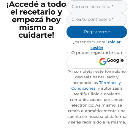
¡Accedé a todo
el recetario y
empezá hoy
mismo a
Registrarme
cuidarte!
¿Ya tenés cuenta?
Iniciar
sesión
O podes registrarte con
Google
*Al completar este formulario,
declarás haber leído y
aceptado los
Términos y
Condiciones
, y autorizás a
Medify Clinic a enviarte
comunicaciones por correo
electrónico. Asimismo, se
creará automáticamente una
cuenta en nuestra plataforma
y serás redirigido a la misma.