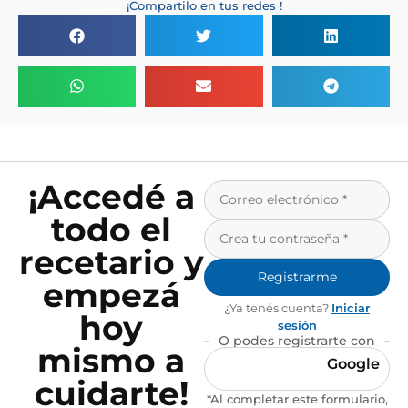
¡Compartilo en tus redes !
¡Accedé a
todo el
recetario y
Registrarme
empezá
¿Ya tenés cuenta?
Iniciar
hoy
sesión
O podes registrarte con
mismo a
Google
cuidarte!
*Al completar este formulario,