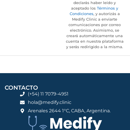
declarás haber leído y
aceptado los
Términos y
Condiciones
, y autorizás a
Medify Clinic a enviarte
comunicaciones por correo
electrónico. Asimismo, se
creará automáticamente una
cuenta en nuestra plataforma
y serás redirigido a la misma.
CONTACTO
(+54) 11 7079-4951
hola@medify.clinic
Arenales 2644 1°C, CABA, Argentina.