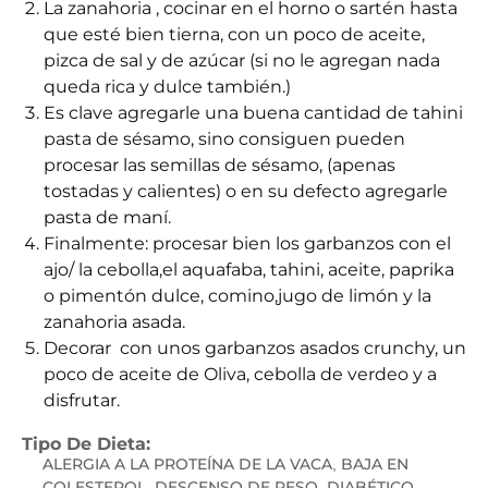
La zanahoria , cocinar en el horno o sartén hasta
que esté bien tierna, con un poco de aceite,
pizca de sal y de azúcar (si no le agregan nada
queda rica y dulce también.)
Es clave agregarle una buena cantidad de tahini
pasta de sésamo, sino consiguen pueden
procesar las semillas de sésamo, (apenas
tostadas y calientes) o en su defecto agregarle
pasta de maní.
Finalmente: procesar bien los garbanzos con el
ajo/ la cebolla,el aquafaba, tahini, aceite, paprika
o pimentón dulce, comino,jugo de limón y la
zanahoria asada.
Decorar con unos garbanzos asados crunchy, un
poco de aceite de Oliva, cebolla de verdeo y a
disfrutar.
Tipo De Dieta:
ALERGIA A LA PROTEÍNA DE LA VACA
BAJA EN
,
COLESTEROL
DESCENSO DE PESO
DIABÉTICO
,
,
,