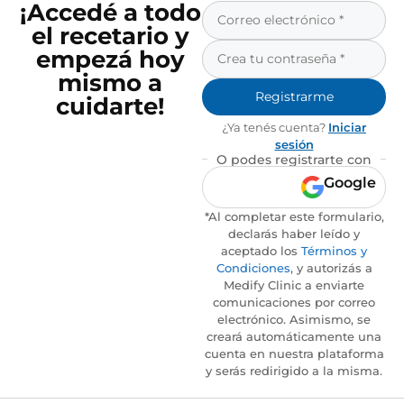
¡Accedé a todo
el recetario y
empezá hoy
mismo a
Registrarme
cuidarte!
¿Ya tenés cuenta?
Iniciar
sesión
O podes registrarte con
Google
*Al completar este formulario,
declarás haber leído y
aceptado los
Términos y
Condiciones
, y autorizás a
Medify Clinic a enviarte
comunicaciones por correo
electrónico. Asimismo, se
creará automáticamente una
cuenta en nuestra plataforma
y serás redirigido a la misma.