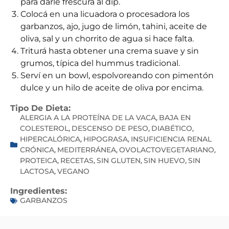
para darle frescura al dip.
Colocá en una licuadora o procesadora los
garbanzos, ajo, jugo de limón, tahini, aceite de
oliva, sal y un chorrito de agua si hace falta.
Triturá hasta obtener una crema suave y sin
grumos, típica del hummus tradicional.
Serví en un bowl, espolvoreando con pimentón
dulce y un hilo de aceite de oliva por encima.
Tipo De Dieta:
ALERGIA A LA PROTEÍNA DE LA VACA
BAJA EN
,
COLESTEROL
DESCENSO DE PESO
DIABÉTICO
,
,
,
HIPERCALÓRICA
HIPOGRASA
INSUFICIENCIA RENAL
,
,
CRÓNICA
MEDITERRÁNEA
OVOLACTOVEGETARIANO
,
,
,
PROTEICA
RECETAS
SIN GLUTEN
SIN HUEVO
SIN
,
,
,
,
LACTOSA
VEGANO
,
Ingredientes:
GARBANZOS