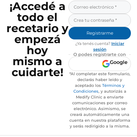
¡Accedé a
todo el
recetario y
Registrarme
empezá
¿Ya tenés cuenta?
Iniciar
hoy
sesión
O podes registrarte con
mismo a
Google
cuidarte!
*Al completar este formulario,
declarás haber leído y
aceptado los
Términos y
Condiciones
, y autorizás a
Medify Clinic a enviarte
comunicaciones por correo
electrónico. Asimismo, se
creará automáticamente una
cuenta en nuestra plataforma
y serás redirigido a la misma.