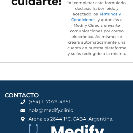
cuidarte!
*Al completar este formulario,
declarás haber leído y
aceptado los
Términos y
Condiciones
, y autorizás a
Medify Clinic a enviarte
comunicaciones por correo
electrónico. Asimismo, se
creará automáticamente una
cuenta en nuestra plataforma
y serás redirigido a la misma.
CONTACTO
(+54) 11 7079-4951
hola@medify.clinic
Arenales 2644 1°C, CABA, Argentina.