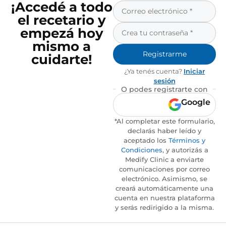
¡Accedé a todo
el recetario y
empezá hoy
mismo a
Registrarme
cuidarte!
¿Ya tenés cuenta?
Iniciar
sesión
O podes registrarte con
Google
*Al completar este formulario,
declarás haber leído y
aceptado los
Términos y
Condiciones
, y autorizás a
Medify Clinic a enviarte
comunicaciones por correo
electrónico. Asimismo, se
creará automáticamente una
cuenta en nuestra plataforma
y serás redirigido a la misma.