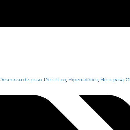
Descenso de peso
,
Diabético
,
Hipercalórica
,
Hipograsa
,
O