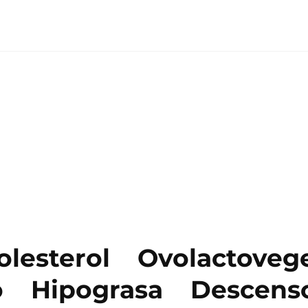
olesterol
Ovolactoveg
o
Hipograsa
Descens