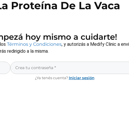
La Proteína De La Vaca
empezá hoy mismo a cuidarte!
 los
Términos y Condiciones
, y autorizás a Medify Clinic a e
s redirigido a la misma.
¿Ya tenés cuenta?
Iniciar sesión