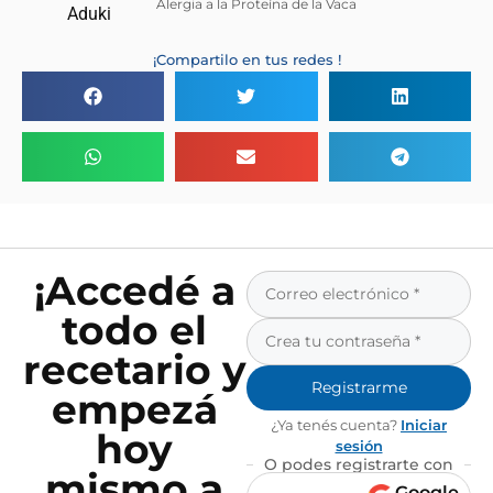
Alergia a la Proteína de la Vaca
¡Compartilo en tus redes !
¡Accedé a
todo el
recetario y
Registrarme
empezá
¿Ya tenés cuenta?
Iniciar
hoy
sesión
O podes registrarte con
mismo a
Google