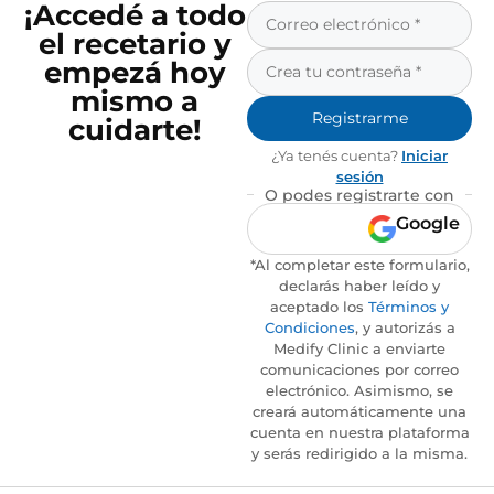
¡Accedé a todo
el recetario y
empezá hoy
mismo a
Registrarme
cuidarte!
¿Ya tenés cuenta?
Iniciar
sesión
O podes registrarte con
Google
*Al completar este formulario,
declarás haber leído y
aceptado los
Términos y
Condiciones
, y autorizás a
Medify Clinic a enviarte
comunicaciones por correo
electrónico. Asimismo, se
creará automáticamente una
cuenta en nuestra plataforma
y serás redirigido a la misma.