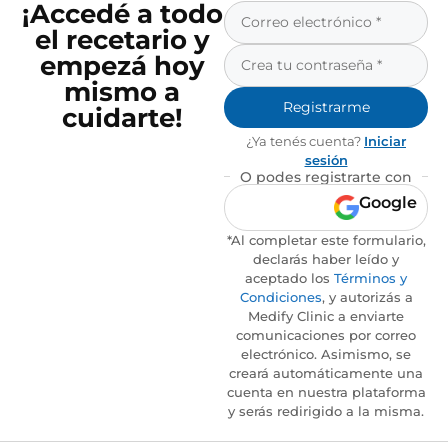
¡Accedé a todo
el recetario y
empezá hoy
mismo a
Registrarme
cuidarte!
¿Ya tenés cuenta?
Iniciar
sesión
O podes registrarte con
Google
*Al completar este formulario,
declarás haber leído y
aceptado los
Términos y
Condiciones
, y autorizás a
Medify Clinic a enviarte
comunicaciones por correo
electrónico. Asimismo, se
creará automáticamente una
cuenta en nuestra plataforma
y serás redirigido a la misma.