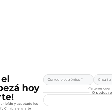
 el
pezá hoy
¿Ya tenés cuen
O podes re
te!
er leído y aceptado los
fy Clinic a enviarte