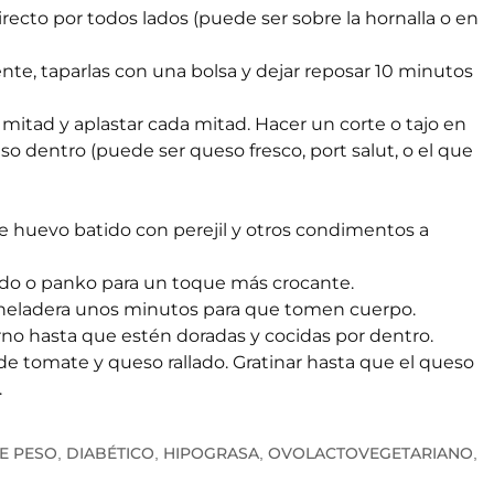
ecto por todos lados (puede ser sobre la hornalla o en
nte, taparlas con una bolsa y dejar reposar 10 minutos
la mitad y aplastar cada mitad. Hacer un corte o tajo en
o dentro (puede ser queso fresco, port salut, o el que
e huevo batido con perejil y otros condimentos a
ado o panko para un toque más crocante.
a heladera unos minutos para que tomen cuerpo.
rno hasta que estén doradas y cocidas por dentro.
 de tomate y queso rallado. Gratinar hasta que el queso
.
E PESO
DIABÉTICO
HIPOGRASA
OVOLACTOVEGETARIANO
,
,
,
,