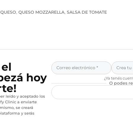
QUESO
QUESO MOZZARELLA
SALSA DE TOMATE
,
,
,
 el
pezá hoy
¿Ya tenés cuen
O podes re
te!
er leído y aceptado los
fy Clinic a enviarte
imismo, se creará
lataforma y serás