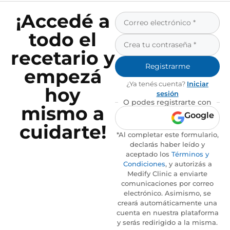
¡Accedé a
todo el
recetario y
Registrarme
empezá
¿Ya tenés cuenta?
Iniciar
hoy
sesión
O podes registrarte con
mismo a
Google
cuidarte!
*Al completar este formulario,
declarás haber leído y
aceptado los
Términos y
Condiciones
, y autorizás a
Medify Clinic a enviarte
comunicaciones por correo
electrónico. Asimismo, se
creará automáticamente una
cuenta en nuestra plataforma
y serás redirigido a la misma.