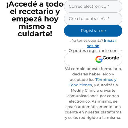
¡Accedé a todo
el recetario y
empezá hoy
mismo a
Registrarme
cuidarte!
¿Ya tenés cuenta?
Iniciar
sesión
O podes registrarte con
Google
*Al completar este formulario,
declarás haber leído y
aceptado los
Términos y
Condiciones
, y autorizás a
Medify Clinic a enviarte
comunicaciones por correo
electrónico. Asimismo, se
creará automáticamente una
cuenta en nuestra plataforma
y serás redirigido a la misma.