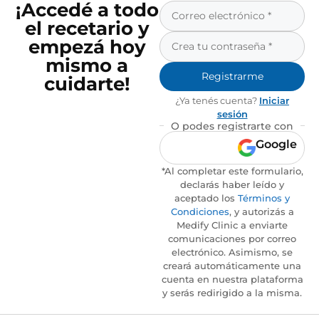
¡Accedé a todo
el recetario y
empezá hoy
mismo a
Registrarme
cuidarte!
¿Ya tenés cuenta?
Iniciar
sesión
O podes registrarte con
Google
*Al completar este formulario,
declarás haber leído y
aceptado los
Términos y
Condiciones
, y autorizás a
Medify Clinic a enviarte
comunicaciones por correo
electrónico. Asimismo, se
creará automáticamente una
cuenta en nuestra plataforma
y serás redirigido a la misma.