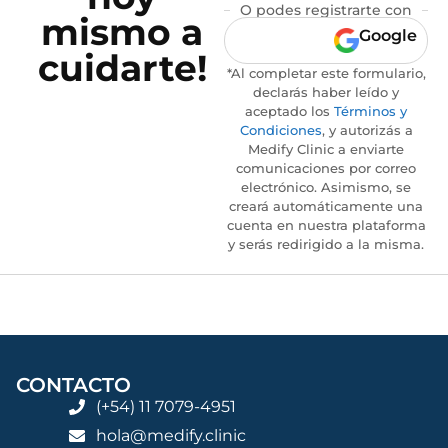
O podes registrarte con
mismo a
Google
cuidarte!
*Al completar este formulario,
declarás haber leído y
aceptado los
Términos y
Condiciones
, y autorizás a
Medify Clinic a enviarte
comunicaciones por correo
electrónico. Asimismo, se
creará automáticamente una
cuenta en nuestra plataforma
y serás redirigido a la misma.
CONTACTO
(+54) 11 7079-4951
hola@medify.clinic