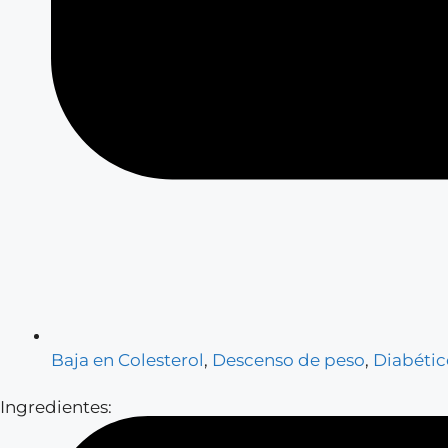
Baja en Colesterol
,
Descenso de peso
,
Diabétic
Ingredientes: