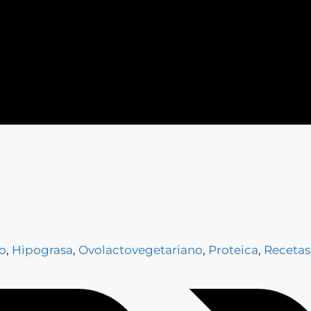
o
,
Hipograsa
,
Ovolactovegetariano
,
Proteica
,
Recetas