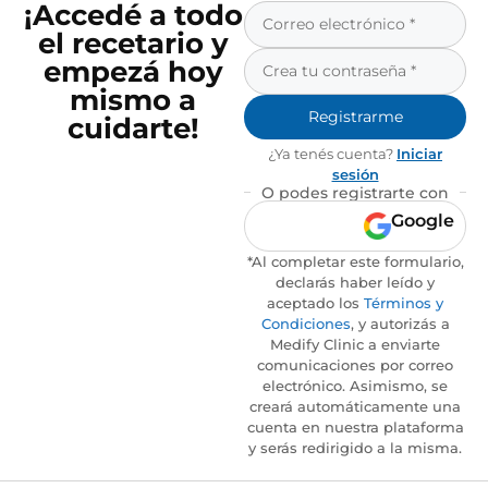
¡Accedé a todo
el recetario y
empezá hoy
mismo a
Registrarme
cuidarte!
¿Ya tenés cuenta?
Iniciar
sesión
O podes registrarte con
Google
*Al completar este formulario,
declarás haber leído y
aceptado los
Términos y
Condiciones
, y autorizás a
Medify Clinic a enviarte
comunicaciones por correo
electrónico. Asimismo, se
creará automáticamente una
cuenta en nuestra plataforma
y serás redirigido a la misma.