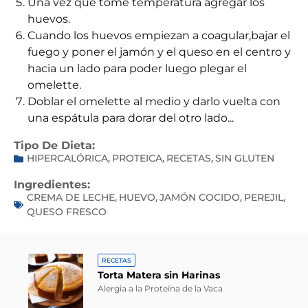
Una vez que tome temperatura agregar los
huevos.
Cuando los huevos empiezan a coagular,bajar el
fuego y poner el jamón y el queso en el centro y
hacia un lado para poder luego plegar el
omelette.
Doblar el omelette al medio y darlo vuelta con
una espátula para dorar del otro lado...
Tipo De Dieta:
HIPERCALÓRICA
PROTEICA
RECETAS
SIN GLUTEN
,
,
,
Ingredientes:
CREMA DE LECHE
HUEVO
JAMÓN COCIDO
PEREJIL
,
,
,
,
QUESO FRESCO
RECETAS
Torta Matera sin Harinas
Alergia a la Proteína de la Vaca