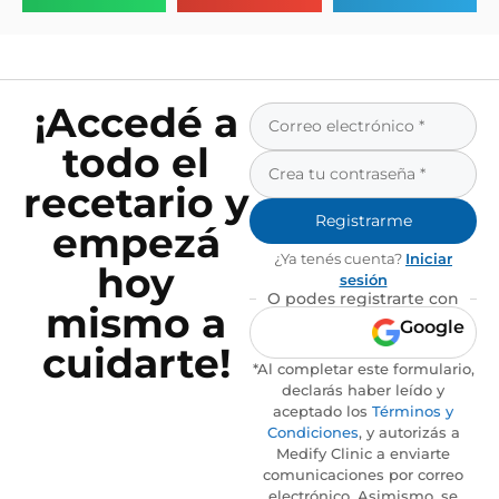
¡Accedé a
todo el
recetario y
Registrarme
empezá
¿Ya tenés cuenta?
Iniciar
hoy
sesión
O podes registrarte con
mismo a
Google
cuidarte!
*Al completar este formulario,
declarás haber leído y
aceptado los
Términos y
Condiciones
, y autorizás a
Medify Clinic a enviarte
comunicaciones por correo
electrónico. Asimismo, se