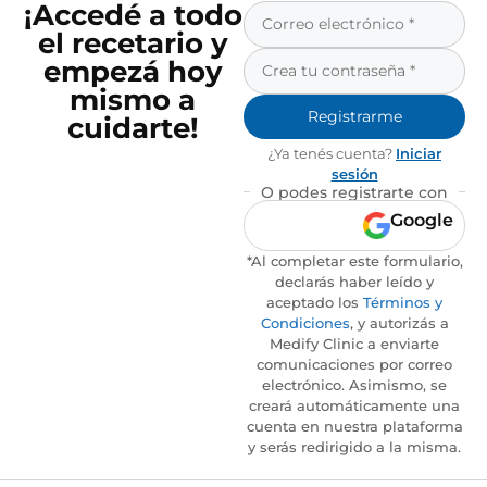
¡Accedé a todo
el recetario y
empezá hoy
mismo a
Registrarme
cuidarte!
¿Ya tenés cuenta?
Iniciar
sesión
O podes registrarte con
Google
*Al completar este formulario,
declarás haber leído y
aceptado los
Términos y
Condiciones
, y autorizás a
Medify Clinic a enviarte
comunicaciones por correo
electrónico. Asimismo, se
creará automáticamente una
cuenta en nuestra plataforma
y serás redirigido a la misma.