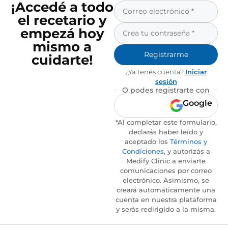
¡Accedé a todo
el recetario y
empezá hoy
mismo a
Registrarme
cuidarte!
¿Ya tenés cuenta?
Iniciar
sesión
O podes registrarte con
Google
*Al completar este formulario,
declarás haber leído y
aceptado los
Términos y
Condiciones
, y autorizás a
Medify Clinic a enviarte
comunicaciones por correo
electrónico. Asimismo, se
creará automáticamente una
cuenta en nuestra plataforma
y serás redirigido a la misma.