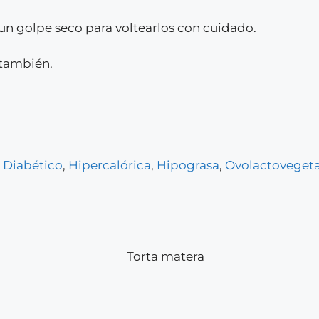
un golpe seco para voltearlos con cuidado.
 también.
,
Diabético
,
Hipercalórica
,
Hipograsa
,
Ovolactovegeta