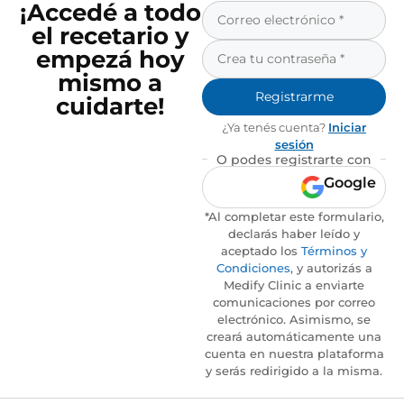
¡Accedé a todo
el recetario y
empezá hoy
mismo a
Registrarme
cuidarte!
¿Ya tenés cuenta?
Iniciar
sesión
O podes registrarte con
Google
*Al completar este formulario,
declarás haber leído y
aceptado los
Términos y
Condiciones
, y autorizás a
Medify Clinic a enviarte
comunicaciones por correo
electrónico. Asimismo, se
creará automáticamente una
cuenta en nuestra plataforma
y serás redirigido a la misma.