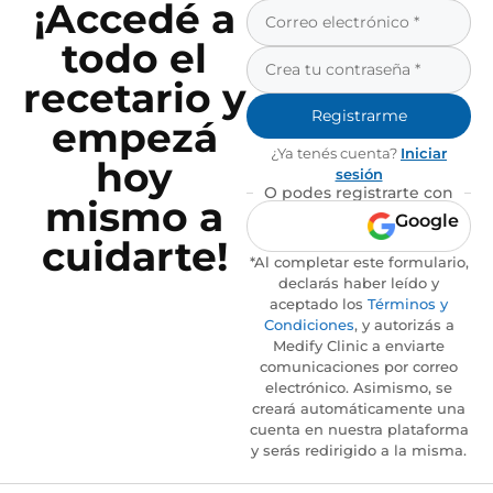
¡Accedé a
todo el
recetario y
Registrarme
empezá
¿Ya tenés cuenta?
Iniciar
hoy
sesión
O podes registrarte con
mismo a
Google
cuidarte!
*Al completar este formulario,
declarás haber leído y
aceptado los
Términos y
Condiciones
, y autorizás a
Medify Clinic a enviarte
comunicaciones por correo
electrónico. Asimismo, se
creará automáticamente una
cuenta en nuestra plataforma
y serás redirigido a la misma.