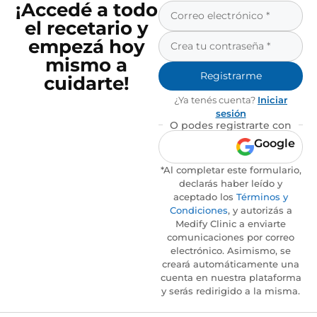
¡Accedé a todo
el recetario y
empezá hoy
mismo a
Registrarme
cuidarte!
¿Ya tenés cuenta?
Iniciar
sesión
O podes registrarte con
Google
*Al completar este formulario,
declarás haber leído y
aceptado los
Términos y
Condiciones
, y autorizás a
Medify Clinic a enviarte
comunicaciones por correo
electrónico. Asimismo, se
creará automáticamente una
cuenta en nuestra plataforma
y serás redirigido a la misma.