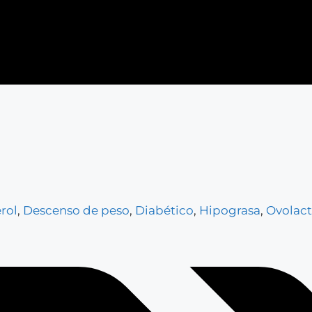
rol
,
Descenso de peso
,
Diabético
,
Hipograsa
,
Ovolact