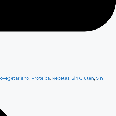
ovegetariano
,
Proteica
,
Recetas
,
Sin Gluten
,
Sin