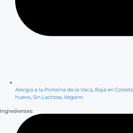
Alergia a la Proteína de la Vaca
,
Baja en Coleste
huevo
,
Sin Lactosa
,
Vegano
Ingredientes: